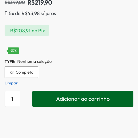
R$
219,90
R$
349,00
5x de
R$
43,98
s/ juros
R$
208,91
no Pix
-37%
Nenhuma seleção
TYPE
:
Kit Completo
Limpar
Adicionar ao carrinho