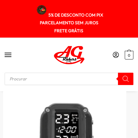
5% DE DESCONTO COM PIX
PARCELAMENTO SEM JUROS
FRETE GRÁTIS
0
Início
/
ELETRONICO
/
Sensor de monitoramento de pressão de Pneu TPMS Bluetooth com alarme