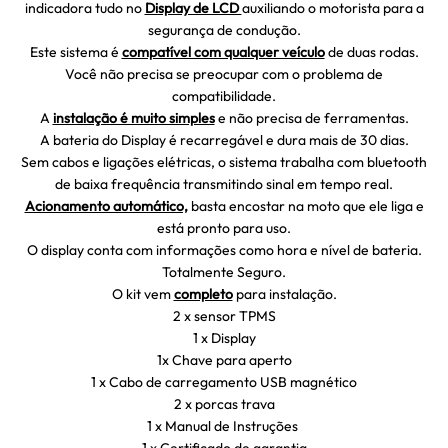
indicadora tudo no
Display de LCD
auxiliando o motorista para a
segurança de condução.
Este sistema é
compatível com qualquer veículo
de duas rodas.
Você não precisa se preocupar com o problema de
compatibilidade.
A
instalação é muito simples
e não precisa de ferramentas.
A bateria do Display é recarregável e dura mais de 30 dias.
Sem cabos e ligações elétricas, o sistema trabalha com bluetooth
de baixa frequência transmitindo sinal em tempo real.
Acionamento automático,
basta encostar na moto que ele liga e
está pronto para uso.
O display conta com informações como hora e nível de bateria.
Totalmente Seguro.
O kit vem
completo
para instalação.
2 x sensor TPMS
1 x Display
1x Chave para aperto
1 x Cabo de carregamento USB magnético
2 x porcas trava
1 x Manual de Instruções
1 x Certificado de garantia