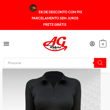
5% DE DESCONTO COM PIX
PARCELAMENTO SEM JUROS
FRETE GRÁTIS
0
Início
/
SEGUNDA PELE
/
Segunda pele Alps Energy Inverno Ziper Go Ahead Feminina