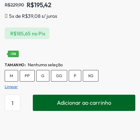
R$
195,42
R$
229,90
5x de
R$
39,08
s/ juros
R$
185,65
no Pix
-15%
Nenhuma seleção
TAMANHO
:
M
PP
G
GG
P
XG
Limpar
Adicionar ao carrinho