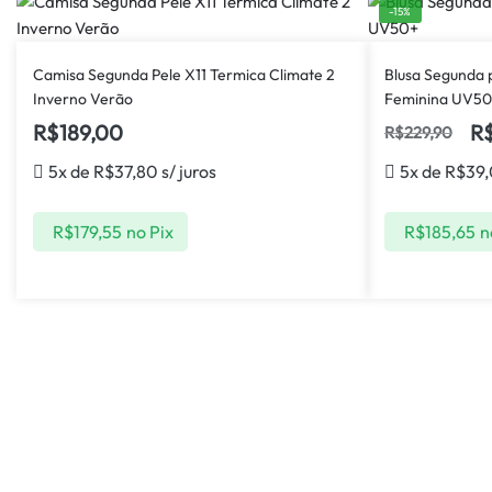
-15%
Camisa Segunda Pele X11 Termica Climate 2
Blusa Segunda 
Inverno Verão
Feminina UV5
R$
189,00
R
R$
229,90
5x de
R$
37,80
s/ juros
5x de
R$
39
R$
179,55
no Pix
R$
185,65
n