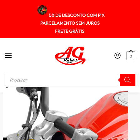
5% DE DESCONTO COM PIX
PARCELAMENTO SEM JUROS
FRETE GRÁTIS
0
Início
/
RISER GUIDÃO
/
Riser Adaptador Guidao Xt660r 2005+ Scam Spto271 Preto