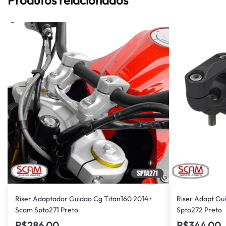
Riser Adaptador Guidao Cg Titan160 2014+
Riser Adapt Gu
Scam Spto271 Preto
Spto272 Preto
R$
286,00
R$
344,00