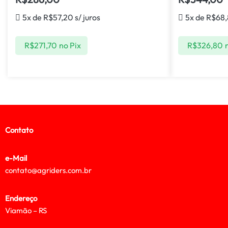
5x de
R$
57,20
s/ juros
5x de
R$
68
R$
271,70
no Pix
R$
326,80
Contato
e-Mail
contato@agriders.com.br
Endereço
Viamão – RS