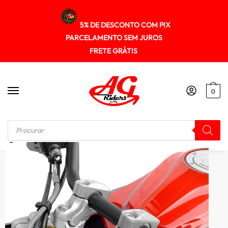
5% DE DESCONTO COM PIX
PARCELAMENTO SEM JUROS
FRETE GRÁTIS
0
Início
/
RISER GUIDÃO
/
Riser Adaptador Guidao Fazer150 2014+ Scam Spto271 Preto