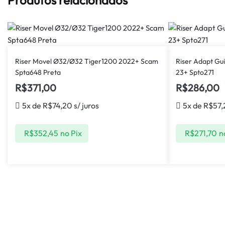
Riser Movel Ø32/Ø32 Tiger1200 2022+ Scam
Riser Adapt Gui
Spta648 Preta
23+ Spto271
R$
371,00
R$
286,00
5x de
R$
74,20
s/ juros
5x de
R$
57,
R$
352,45
no Pix
R$
271,70
n