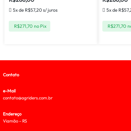
5x de
R$
57,20
s/ juros
5x de
R$
57,
R$
271,70
no Pix
R$
271,70
n
Contato
e-Mail
contato@agriders.com.br
Endereço
Viamão – RS