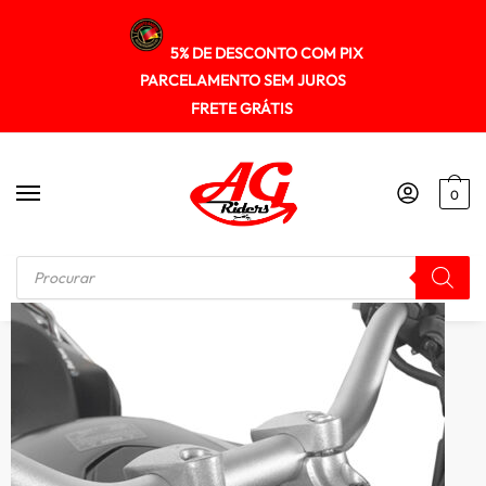
5% DE DESCONTO COM PIX
PARCELAMENTO SEM JUROS
FRETE GRÁTIS
0
Início
/
RISER GUIDÃO
/
Riser Adaptador Guidao F800gs 2008+ Spta273 Scam Prata