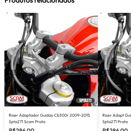
Riser Adaptador Guidao Cb300r 2009-2015
Riser Adapt Gu
Spta271 Scam Prata
Spta271 Prata
R$
286,00
R$
286,00