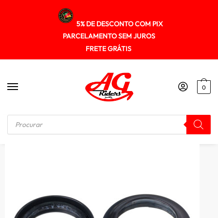
5% DE DESCONTO COM PIX
PARCELAMENTO SEM JUROS
FRETE GRÁTIS
0
Início
/
SUSPENÇÃO
/
Retentor Bengala Motoport (c/ 2 Pecas) Fazer 250 18/