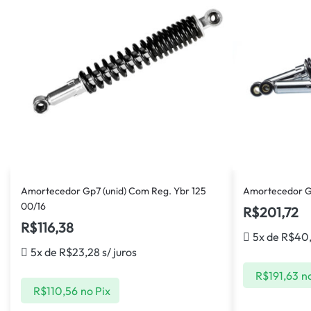
Amortecedor Gp7 (unid) Com Reg. Ybr 125
Amortecedor Gp
00/16
R$
201,72
R$
116,38
5x de
R$
40
5x de
R$
23,28
s/ juros
R$
191,63
no
R$
110,56
no Pix