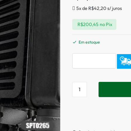
5x de
R$
42,20
s/ juros
R$
200,45
no Pix
Em estoque