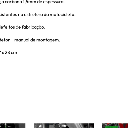
ço carbono 1,5mm de espessura.
existentes na estrutura da motocicleta.
defeitos de fabricação.
tetor + manual de montagem.
 x 28 cm