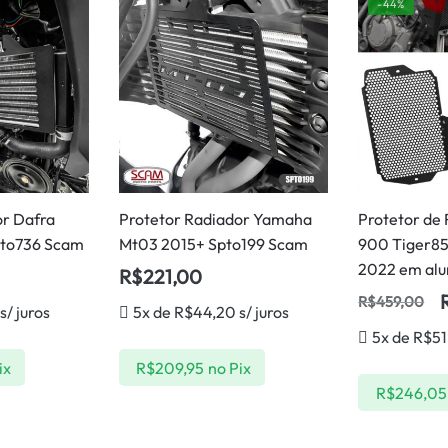
-44%
or Dafra
Protetor Radiador Yamaha
Protetor de 
to736 Scam
Mt03 2015+ Spto199 Scam
900 Tiger85
2022 em al
R$
221,00
R$
459,00
s/ juros
5x de
R$
44,20
s/ juros
5x de
R$
51
ix
R$
209,95
no Pix
R$
246,05