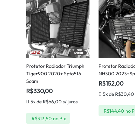
Protetor Radiador Triumph
Protetor Radiad
Tiger900 2020+ Spto516
NH300 2023+Sp
Scam
R$
152,00
R$
330,00
5x de
R$
30,40
5x de
R$
66,00
s/ juros
R$
144,40
no P
R$
313,50
no Pix