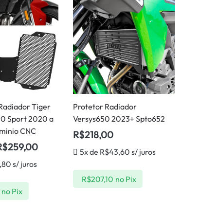
Radiador Tiger
Protetor Radiador
0 Sport 2020 a
Versys650 2023+ Spto652
uminio CNC
R$
218,00
R$
259,00
5x de
R$
43,60
s/ juros
,80
s/ juros
R$
207,10
no Pix
no Pix