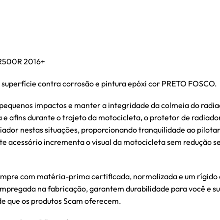
R500R 2016+
superfície contra corrosão e pintura epóxi cor PRETO FOSCO.
 pequenos impactos e manter a integridade da colmeia do radi
a e afins durante o trajeto da motocicleta, o protetor de radia
diador nestas situações, proporcionando tranquilidade ao pilot
te acessório incrementa o visual da motocicleta sem redução se
mpre com matéria-prima certificada, normalizada e um rígido c
 empregada na fabricação, garantem durabilidade para você e s
ade que os produtos Scam oferecem.