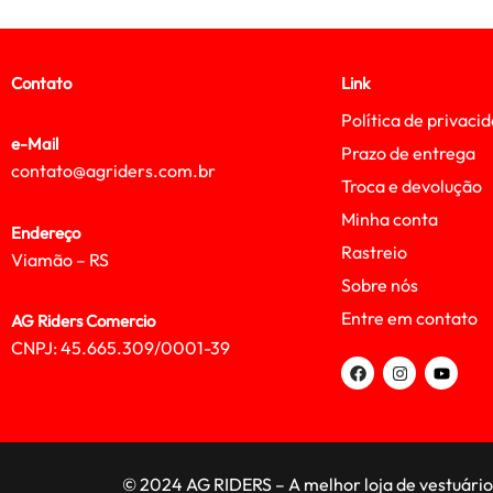
Contato
Link
Política de privaci
e-Mail
Prazo de entrega
contato@agriders.com.br
Troca e devolução
Minha conta
Endereço
Rastreio
Viamão – RS
Sobre nós
Entre em contato
AG Riders Comercio
CNPJ: 45.665.309/0001-39
© 2024 AG RIDERS – A melhor loja de vestuário 