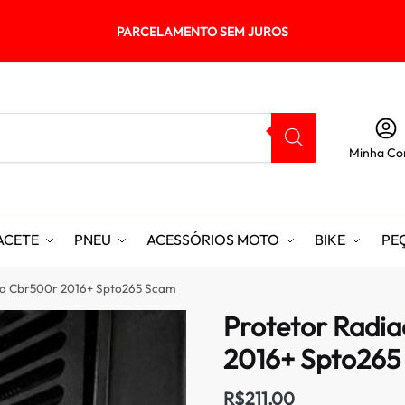
PARCELAMENTO SEM JUROS
Minha Co
ACETE
PNEU
ACESSÓRIOS MOTO
BIKE
PE
da Cbr500r 2016+ Spto265 Scam
Protetor Radi
2016+ Spto265
R$
211,00