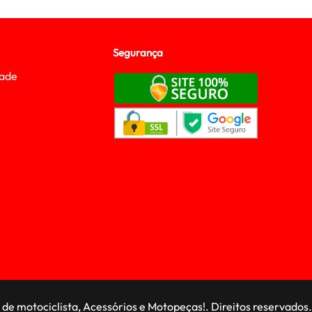
Segurança
dade
de motociclista, Acessórios e Motopeças!. Direitos reservados.