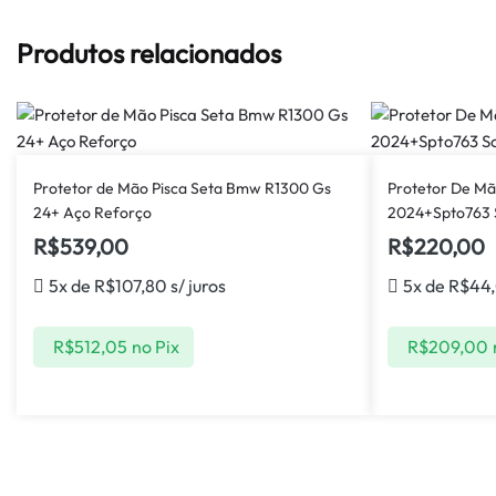
Produtos relacionados
Protetor de Mão Pisca Seta Bmw R1300 Gs
Protetor De M
24+ Aço Reforço
2024+Spto763
R$
539,00
R$
220,00
5x de
R$
107,80
s/ juros
5x de
R$
44
R$
512,05
no Pix
R$
209,00