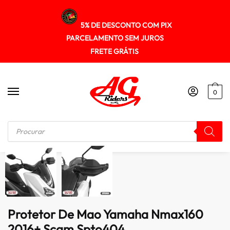
5% DE DESCONTO COM PIX
PARCELAMENTO SEM JUROS
FRETE GRÁTIS
0
Início
/
PROTETOR DE MÃO GUIDÃO
/
Protetor De Mao Yamaha Nmax160 2016+ Scam Spto404
Protetor De Mao Yamaha Nmax160
2016+ Scam Spto404