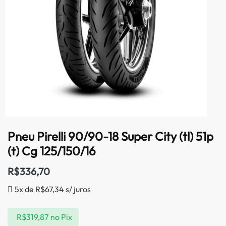
Pneu Pirelli 90/90-18 Super City (tl) 51p
(t) Cg 125/150/16
R$
336,70
5x de
R$
67,34
s/ juros
R$
319,87
no Pix