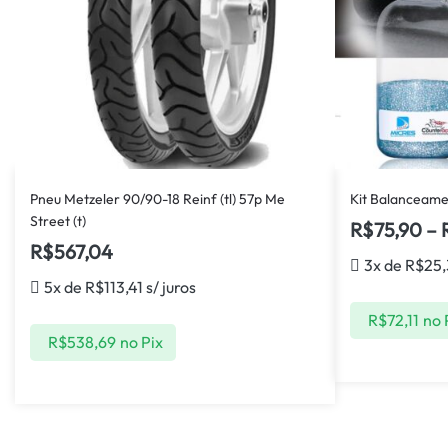
Pneu Metzeler 90/90-18 Reinf (tl) 57p Me
Kit Balanceamen
Street (t)
R$
75,90
–
R$
567,04
3x de
R$
25
5x de
R$
113,41
s/ juros
R$
72,11
no 
R$
538,69
no Pix