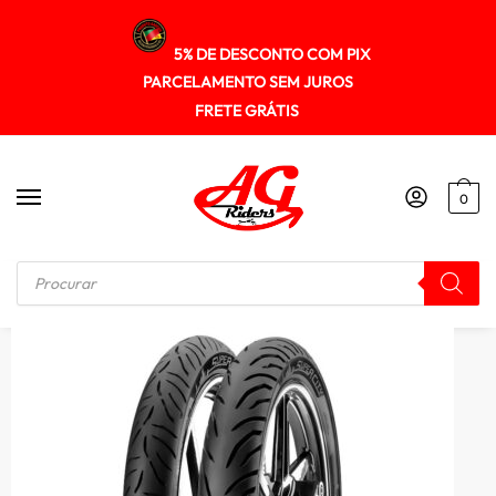
5% DE DESCONTO COM PIX
PARCELAMENTO SEM JUROS
FRETE GRÁTIS
0
Início
/
PNEUS
/
Pneu Pirelli 90/90-18 Super City (tl) 51p (t) Cg 125/150/16