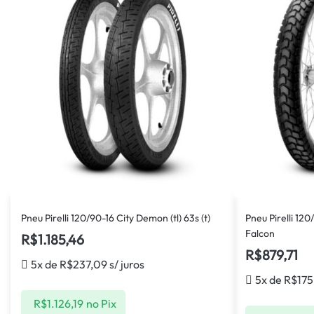
Pneu Pirelli 120/90-16 City Demon (tl) 63s (t)
Pneu Pirelli 120
Falcon
R$
1.185,46
R$
879,71
5x de
R$
237,09
s/ juros
5x de
R$
175
R$
1.126,19
no Pix