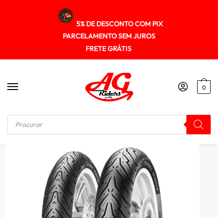
5% DE DESCONTO COM PIX
PARCELAMENTO SEM JUROS
FRETE GRÁTIS
0
Início
/
PNEUS
/
Pneu Pirelli 80/80-14 Angel Scooter (tl) Reinf 43s (d)