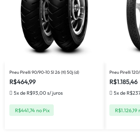
Pneu Pirelli 90/90-10 Sl 26 (tl) 50j (d)
Pneu Pirelli 120
R$
464,99
R$
1.185,46
5x de
R$
93,00
s/ juros
5x de
R$
23
R$
441,74
no Pix
R$
1.126,19