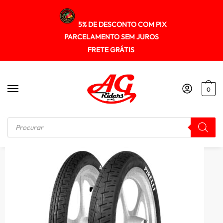
5% DE DESCONTO COM PIX
PARCELAMENTO SEM JUROS
FRETE GRÁTIS
0
Início
/
PNEUS
/
Pneu Pirelli 3.50-16 City Demon (tl) Reinf 58p (t) Intruder