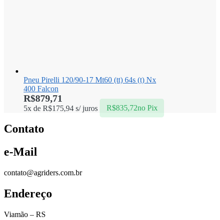
Pneu Pirelli 120/90-17 Mt60 (tt) 64s (t) Nx
400 Falcon
R$
879,71
5x de
R$
175,94
s/ juros
R$
835,72
no Pix
Contato
e-Mail
contato@agriders.com.br
Endereço
Viamão – RS