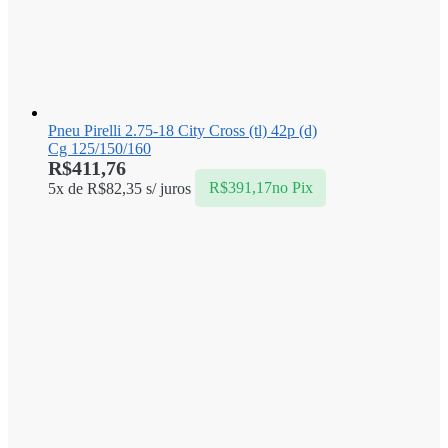
Pneu Pirelli 2.75-18 City Cross (tl) 42p (d)
Cg 125/150/160
R$
411,76
5x de
R$
82,35
s/ juros
R$
391,17
no Pix