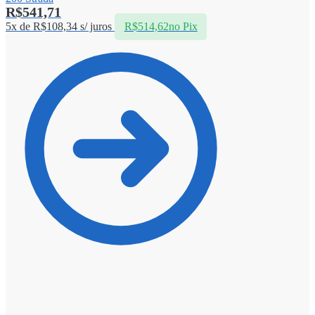
R$
541,71
5x de
R$
108,34
s/ juros
R$
514,62
no Pix