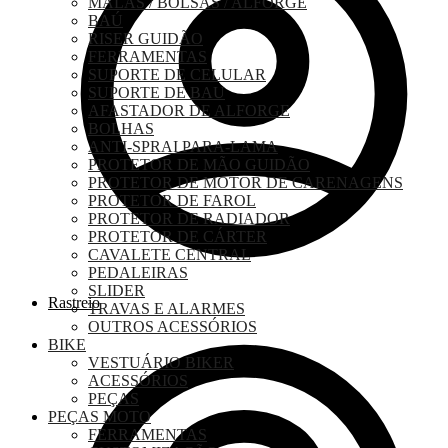
MALAS / BOLSAS / ALFORGE
BAÚ
RISER GUIDÃO
FERRAMENTAS
SUPORTE DE CELULAR
SUPORTE DE BAU
AFASTADOR DE ALFORGE
BOLHAS
ANTI-SPRAI PARA-LAMA
PROTETOR DE MÃO GUIDÃO
PROTETOR DE MOTOR DE CARENAGENS
PROTETOR DE FAROL
PROTETOR DE RADIADOR
PROTETOR DE CÁRTER
CAVALETE CENTRAL
PEDALEIRAS
SLIDER
Rastreio
TRAVAS E ALARMES
OUTROS ACESSÓRIOS
BIKE
VESTUÁRIO BIKER
ACESSÓRIOS
PEÇAS
PEÇAS MOTO
FERRAMENTAS