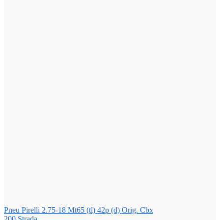
Pneu Pirelli 2.75-18 Mt65 (tl) 42p (d) Orig. Cbx
200 Strada