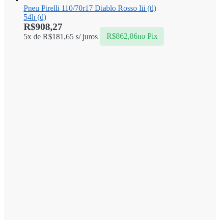
Pneu Pirelli 110/70r17 Diablo Rosso Iii (tl)
54h (d)
R$
908,27
5x de
R$
181,65
s/ juros
R$
862,86
no Pix