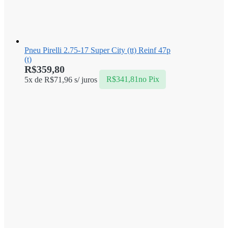
Pneu Pirelli 2.75-17 Super City (tt) Reinf 47p
(t)
R$
359,80
5x de
R$
71,96
s/ juros
R$
341,81
no Pix