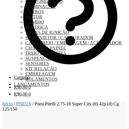
CUSTOMIZAÇÃO
ILUMINAÇÃO
FILTROS
MOTOR
CÂMBIO
ELETRICA
VELAS DE IGNIÇÃO
BICO INJETOR / CARBURADOR
CABO FREIO / EMBREAGEM / ACELERADOR
CHASSIS E PAINEL
FREIO E MANETES
SUSPENÇÃO
SENSORES
KIT RELAÇÃO
EMBREAGEM
Carrinho
ROLAMENTOS
LANÇAMENTOS
R$
0,00
0
R$
0,00
0
Início
/
PNEUS
/
Pneu Pirelli 2.75-18 Super City (tl) 42p (d) Cg
125/150