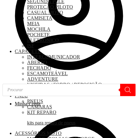
SEGUNDA PELE
PROTEÇÃO PILOTO
CASUAL MOTO
CAMISETA
MEIA
MOCHILA
POCHETE
ELETRONICO
ISF
CAPACETE
INTERCOMUNICADOR
ABERTO
FECHADO
ESCAMOTEÁVEL
ADVENTURE
VISEIRAS / FORRO / REPOSIÇÃO
Pesquisar
PINLOCK
produtos
PNEU
PNEUS
Minha Conta
CAMARAS
KIT REPARO
kits para reparo de pneus
ACESSÓRIOS MOTO