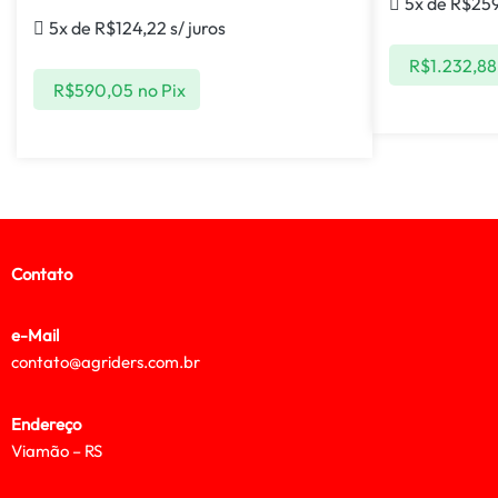
5x de
R$
259
5x de
R$
124,22
s/ juros
R$
1.232,88
R$
590,05
no Pix
Contato
e-Mail
contato@agriders.com.br
Endereço
Viamão – RS