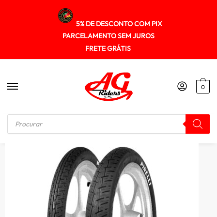
5% DE DESCONTO COM PIX
PARCELAMENTO SEM JUROS
FRETE GRÁTIS
0
Início
/
PNEUS
/
Pneu Pirelli 2.75-18 City Demon (tl) 42p Org. Cg 125