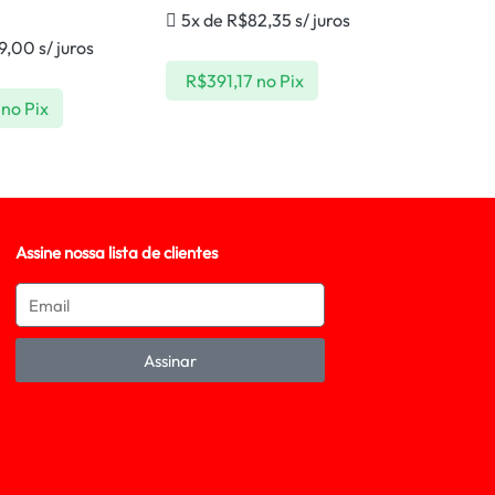
5x de
R$
82,35
s/ juros
79,00
s/ juros
R$
391,17
no Pix
no Pix
Assine nossa lista de clientes
Assinar