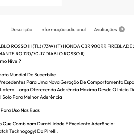
Descrição
Informação adicional
Avaliações
0
ABLO ROSSO III (TL) (73W) (T) HONDA CBR 900RR FIREBLADE
IANTEIRO 120/70-17 DIABLO ROSSO II)
imo Nível?
nato Mundial De Superbike
Precedentes Para Uma Nova Geração De Comportamento Espo
ateral Larga Oferecendo Aderência Máxima Desde O Início Da
 Solo Para Melhor Aderência
 Para Uso Nas Ruas
ro Que Combinam Durabilidade E Excelente Aderência;
tch Technoçogy) Da Pirelli.