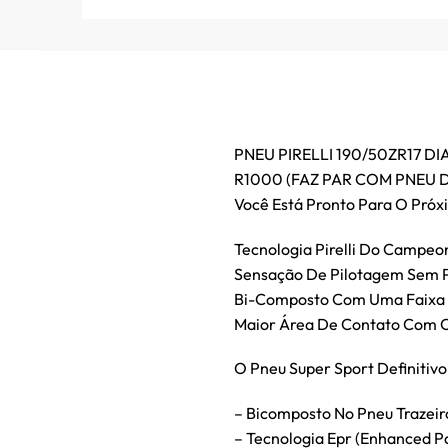
PNEU PIRELLI 190/50ZR17 DI
R1000 (FAZ PAR COM PNEU D
Você Está Pronto Para O Próx
Tecnologia Pirelli Do Campeo
Sensação De Pilotagem Sem 
Bi-Composto Com Uma Faixa L
Maior Área De Contato Com O
O Pneu Super Sport Definitivo
– Bicomposto No Pneu Trazei
– Tecnologia Epr (Enhanced Pa