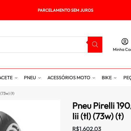
PARCELAMENTO SEM JUROS
Minha Co
ACETE
PNEU
ACESSÓRIOS MOTO
BIKE
PE
 (73w) (t)
Pneu Pirelli 19
Iii (tl) (73w) (t)
R$
1.602,03