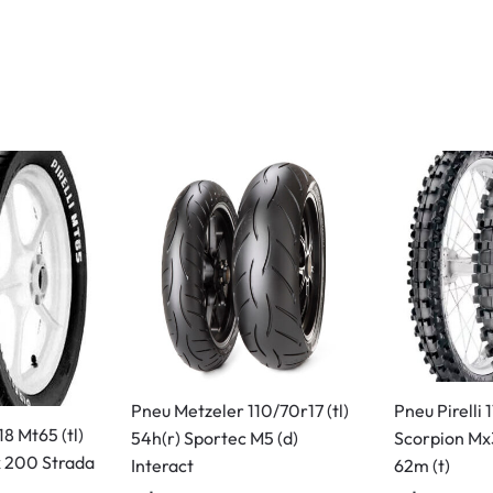
Pneu Metzeler 110/70r17 (tl)
Pneu Pirelli
18 Mt65 (tl)
54h(r) Sportec M5 (d)
Scorpion Mx3
x 200 Strada
Interact
62m (t)