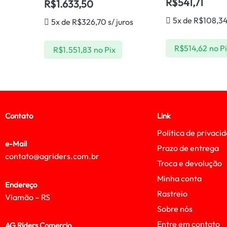
R$
541,71
R$
1.633,50
5x de
R$
108,3
5x de
R$
326,70
s/ juros
R$
514,62
no P
R$
1.551,83
no Pix
Contato
Link
Política de privaci
e-Mail
Prazo de entrega
contato@agriders.com.br
Troca e devolução
Minha conta
Endereço
Rastreio
Viamão – RS
Sobre nós
Entre em contato
AG Riders Comercio