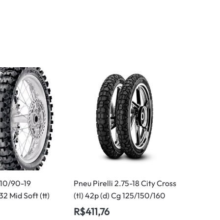
 110/90-19
Pneu Pirelli 2.75-18 City Cross
2 Mid Soft (tt)
(tl) 42p (d) Cg 125/150/160
R$
411,76