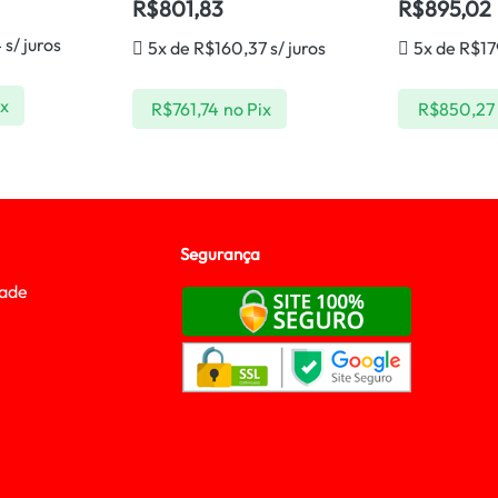
R$
801,83
R$
895,02
4
s/ juros
5x de
R$
160,37
s/ juros
5x de
R$
1
ix
R$
761,74
no Pix
R$
850,27
Segurança
dade