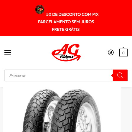
5% DE DESCONTO COM PIX
PARCELAMENTO SEM JUROS
FRETE GRÁTIS
0
Início
/
PNEUS
/
Pneu Pirelli 180/55zr17 Mt60 Rs (tl) (73w)(c)(t)