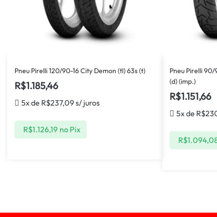
Pneu Pirelli 120/90-16 City Demon (tl) 63s (t)
Pneu Pirelli 90/9
(d) (imp.)
R$
1.185,46
R$
1.151,66
5x de
R$
237,09
s/ juros
5x de
R$
23
R$
1.126,19
no Pix
R$
1.094,0