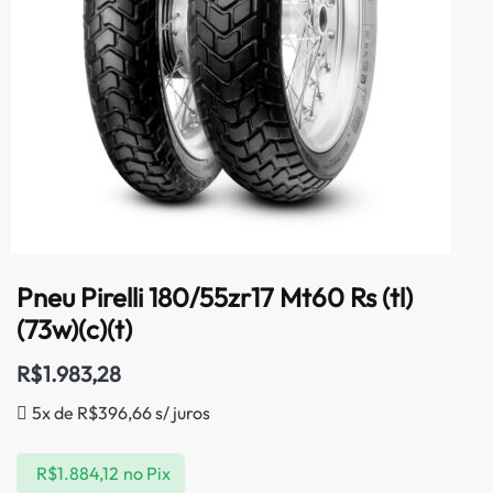
Pneu Pirelli 180/55zr17 Mt60 Rs (tl)
(73w)(c)(t)
R$
1.983,28
5x de
R$
396,66
s/ juros
R$
1.884,12
no Pix