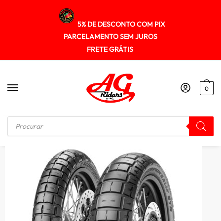
5% DE DESCONTO COM PIX
PARCELAMENTO SEM JUROS
FRETE GRÁTIS
0
Início
/
PNEUS
/
Pneu Pirelli 150/70r18 Scorpion Rally Str (tl) 70vm+s (t)