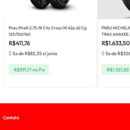
Pneu Pirelli 2.75-18 City Cross (tl) 42p (d) Cg
PNEU MICHELIN
125/150/160
TRAS ANAKEE
R$
411,76
R$
1.633,50
5x de
R$
82,35
s/ juros
5x de
R$
32
R$
391,17
no Pix
R$
1.551,83
Contato