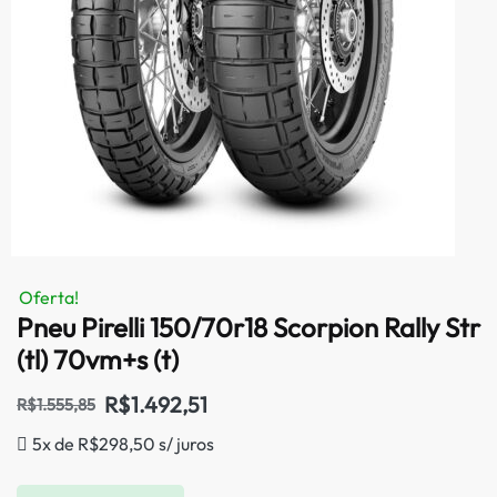
Oferta!
Pneu Pirelli 150/70r18 Scorpion Rally Str
(tl) 70vm+s (t)
R$
1.492,51
R$
1.555,85
5x de
R$
298,50
s/ juros