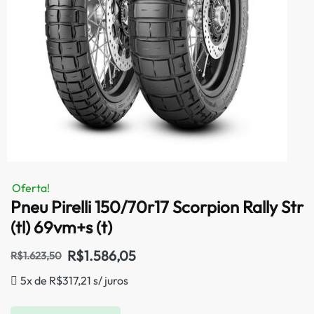
Oferta!
Pneu Pirelli 150/70r17 Scorpion Rally Str
(tl) 69vm+s (t)
R$
1.586,05
R$
1.623,50
5x de
R$
317,21
s/ juros