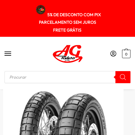
5% DE DESCONTO COM PIX
PARCELAMENTO SEM JUROS
FRETE GRÁTIS
0
Início
/
PNEUS
/
Pneu Pirelli 150/70r17 Scorpion Rally Str (tl) 69vm+s (t)