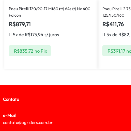
Pneu Pirelli 120/90-17 Mt60 (tt) 64s (t) Nx 400
Pneu Pirelli 2.75
Falcon
125/150/160
R$
879,71
R$
411,76
5x de
R$
175,94
s/ juros
5x de
R$
82,
R$
835,72
no Pix
R$
391,17
no
Contato
e-Mail
contato@agriders.com.br