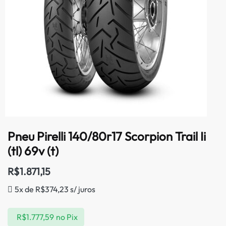
Pneu Pirelli 140/80r17 Scorpion Trail Ii
(tl) 69v (t)
R$
1.871,15
5x de
R$
374,23
s/ juros
R$
1.777,59
no Pix