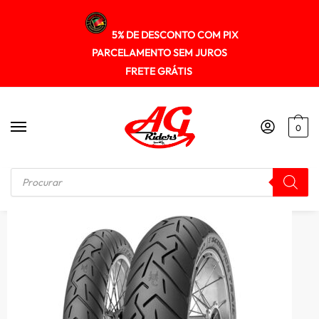
5% DE DESCONTO COM PIX
PARCELAMENTO SEM JUROS
FRETE GRÁTIS
0
Início
/
PNEUS
/
Pneu Pirelli 140/80r17 Scorpion Trail Ii (tl) 69v (t)