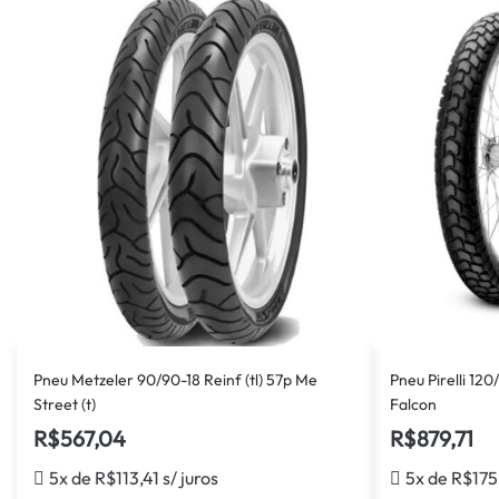
Pneu Metzeler 90/90-18 Reinf (tl) 57p Me
Pneu Pirelli 120
Street (t)
Falcon
R$
567,04
R$
879,71
5x de
R$
113,41
s/ juros
5x de
R$
175