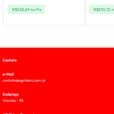
R$
538,69
no Pix
R$
835,72
n
Contato
e-Mail
contato@agriders.com.br
Endereço
Viamão – RS