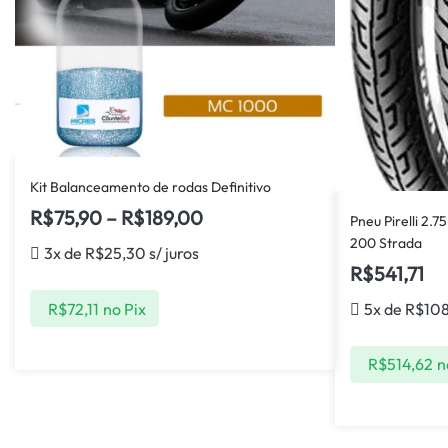
Kit Balanceamento de rodas Definitivo
R$
75,90
–
R$
189,00
Pneu Pirelli 2.7
200 Strada
3x de
R$
25,30
s/ juros
R$
541,71
R$
72,11
no Pix
5x de
R$
10
R$
514,62
n