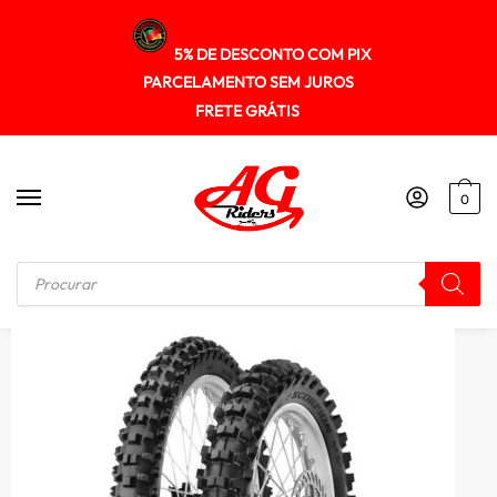
5% DE DESCONTO COM PIX
PARCELAMENTO SEM JUROS
FRETE GRÁTIS
0
Início
/
PNEUS
/
Pneu Pirelli 120/100-18 Scorpion Xc Mid Soft 68m (t)