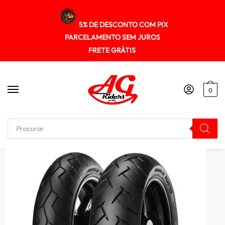
5% DE DESCONTO COM PIX
PARCELAMENTO SEM JUROS
FRETE GRÁTIS
0
Início
/
PNEUS
/
Pneu Pirelli 100/90-12 Diablo Scooter (tl) 59l (d)