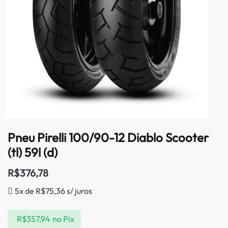
Pneu Pirelli 100/90-12 Diablo Scooter
(tl) 59l (d)
R$
376,78
5x de
R$
75,36
s/ juros
R$
357,94
no Pix