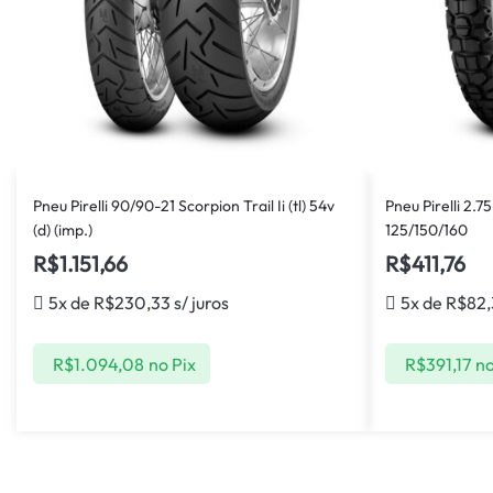
Pneu Pirelli 90/90-21 Scorpion Trail Ii (tl) 54v
Pneu Pirelli 2.75
(d) (imp.)
125/150/160
R$
1.151,66
R$
411,76
5x de
R$
230,33
s/ juros
5x de
R$
82,
R$
1.094,08
no Pix
R$
391,17
no