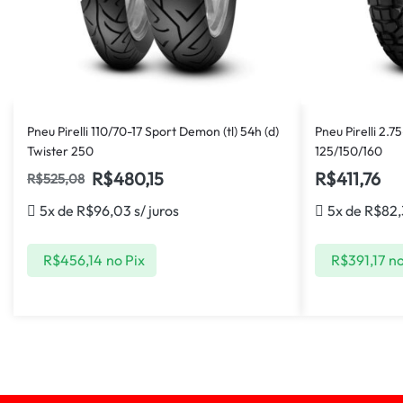
Pneu Pirelli 110/70-17 Sport Demon (tl) 54h (d)
Pneu Pirelli 2.75
Twister 250
125/150/160
R$
480,15
R$
411,76
R$
525,08
5x de
R$
96,03
s/ juros
5x de
R$
82,
R$
456,14
no Pix
R$
391,17
no