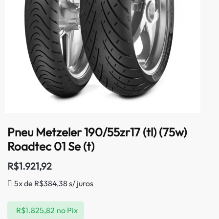
Pneu Metzeler 190/55zr17 (tl) (75w)
Roadtec 01 Se (t)
R$
1.921,92
5x de
R$
384,38
s/ juros
R$
1.825,82
no Pix