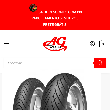
5% DE DESCONTO COM PIX
PARCELAMENTO SEM JUROS
FRETE GRÁTIS
0
Início
/
PNEUS
/
Pneu Metzeler 190/55zr17 (tl) (75w) Roadtec 01 Se (t)