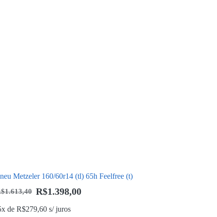
neu Metzeler 160/60r14 (tl) 65h Feelfree (t)
R$
1.398,00
R$
1.613,40
5x de
R$
279,60
s/ juros