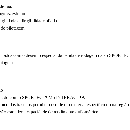
de rua.
gidez estrutural.
ilidade e dirigibilidade afiada.
 de pilotagem.
inados com o desenho especial da banda de rodagem da ao SPORTE
lotagem.
do
omparado com o SPORTEC™ M5 INTERACT™.
edidas traseiras permite o uso de um material específico no na região
rasão estender a capacidade de rendimento quilométrico.