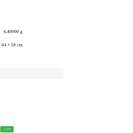
6,40000 g
× 64 × 18 cm
-13%