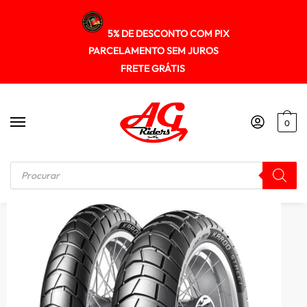
5% DE DESCONTO COM PIX
PARCELAMENTO SEM JUROS
FRETE GRÁTIS
0
Início
/
PNEUS
/
Pneu Metzeler 150/70r18 (tl) 70vm+s Karoo Street (t)