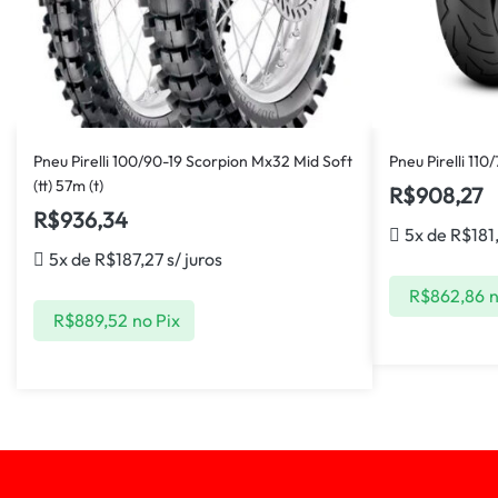
Pneu Pirelli 100/90-19 Scorpion Mx32 Mid Soft
Pneu Pirelli 110/
(tt) 57m (t)
R$
908,27
R$
936,34
5x de
R$
181
5x de
R$
187,27
s/ juros
R$
862,86
n
R$
889,52
no Pix