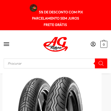
5% DE DESCONTO COM PIX
PARCELAMENTO SEM JUROS
FRETE GRÁTIS
0
Início
/
PNEUS
/
Pneu Metzeler 130/70-18 (tl) 63h Lasertec (t)