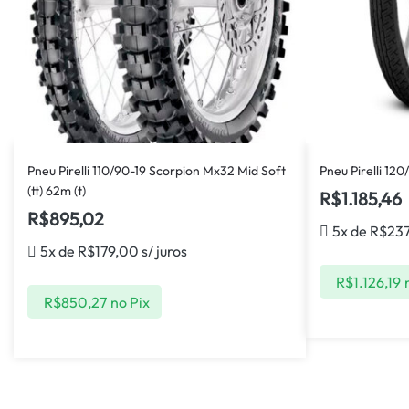
Pneu Pirelli 110/90-19 Scorpion Mx32 Mid Soft
Pneu Pirelli 120
(tt) 62m (t)
R$
1.185,46
R$
895,02
5x de
R$
23
5x de
R$
179,00
s/ juros
R$
1.126,19
R$
850,27
no Pix