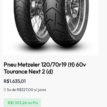
Pneu Metzeler 120/70r19 (tl) 60v
Tourance Next 2 (d)
R$
1.635,01
5x de
R$
327,00
s/ juros
R$
1.553,26
no Pix