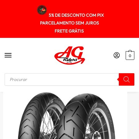
5% DE DESCONTO COM PIX
PARCELAMENTO SEM JUROS
FRETE GRÁTIS
0
Início
/
PNEUS
/
Pneu Metzeler 120/70r19 (tl) 60v Tourance Next 2 (d)