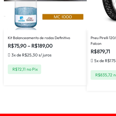
Kit Balanceamento de rodas Definitivo
Pneu Pirelli 120
Falcon
R$
75,90
–
R$
189,00
R$
879,71
3x de
R$
25,30
s/ juros
5x de
R$
175
R$
72,11
no Pix
R$
835,72
n