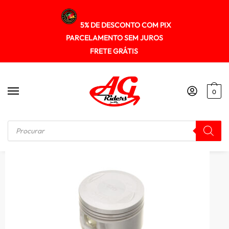
5% DE DESCONTO COM PIX
PARCELAMENTO SEM JUROS
FRETE GRÁTIS
0
Início
/
MOTOR
/
Pistao Kit C/anel Rik Premium Ybr/xtz 125 0.25