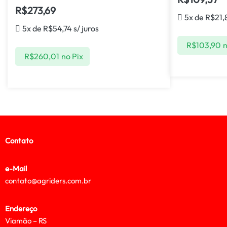
R$
273,69
5x de
R$
21,
5x de
R$
54,74
s/ juros
R$
103,90
n
R$
260,01
no Pix
Contato
e-Mail
contato@agriders.com.br
Endereço
Viamão – RS