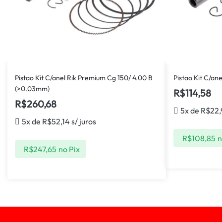
Pistao Kit C/anel Rik Premium Cg 150/ 4.00 B
Pistao Kit C/ane
(>0.03mm)
R$
114,58
R$
260,68
5x de
R$
22,
5x de
R$
52,14
s/ juros
R$
108,85
n
R$
247,65
no Pix