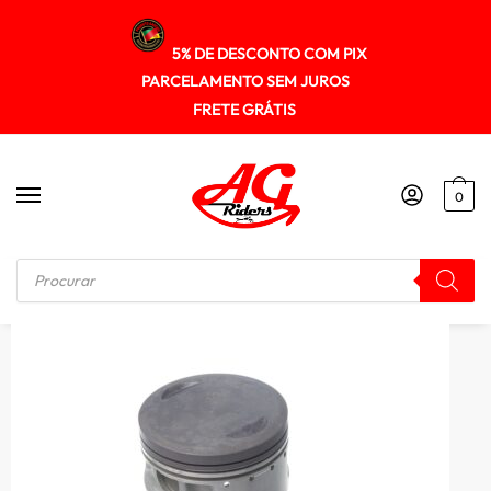
5% DE DESCONTO COM PIX
PARCELAMENTO SEM JUROS
FRETE GRÁTIS
0
Início
/
MOTOR
/
Pistao Kit C/anel Rik Premium Xvs 650 0.50