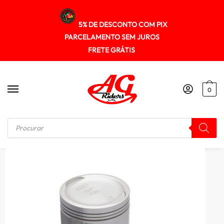
5% DE DESCONTO COM PIX
PARCELAMENTO SEM JUROS
FRETE GRÁTIS
0
Início
/
MOTOR
/
Pistao Kit C/anel Kmp Dyamond Cg 160 0.25