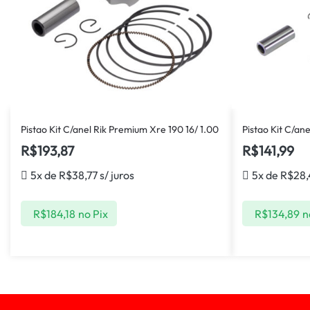
Pistao Kit C/anel Rik Premium Xre 190 16/ 1.00
Pistao Kit C/an
R$
193,87
R$
141,99
5x de
R$
38,77
s/ juros
5x de
R$
28
R$
184,18
no Pix
R$
134,89
n