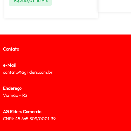
R$
260,01
no Pix
Contato
e-Mail
contato@agriders.com.br
Endereço
Viamão – RS
AG Riders Comercio
CNPJ: 45.665.309/0001-39