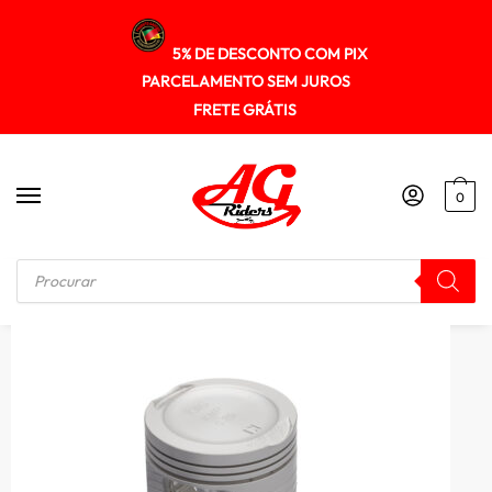
5% DE DESCONTO COM PIX
PARCELAMENTO SEM JUROS
FRETE GRÁTIS
0
Início
/
MOTOR
/
Pistao Kit C/anel Kmp Dyamond Cg 125 09/18 0.25