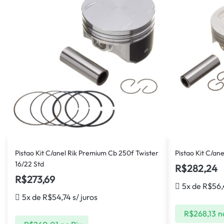
Pistao Kit C/anel Rik Premium Cb 250f Twister
Pistao Kit C/an
16/22 Std
R$
282,24
R$
273,69
5x de
R$
56,
5x de
R$
54,74
s/ juros
R$
268,13
n