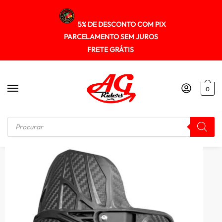
5% DE DESCONTO COM PIX
PARCELAMENTO SEM JUROS
FRETE GRÁTIS
0
Início
/
ANTI-SPRAI PARA-LAMA
/
Para-lama traseiro Anti Spray Versys-X300 2017+ Scam