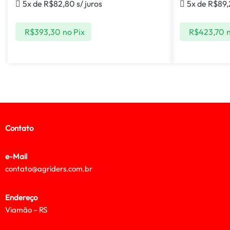
5x de
R$
82,80
s/ juros
5x de
R$
89
R$
393,30
no Pix
R$
423,70
n
Contato
e-Mail
contato@agriders.com.br
Endereço
Viamão – RS