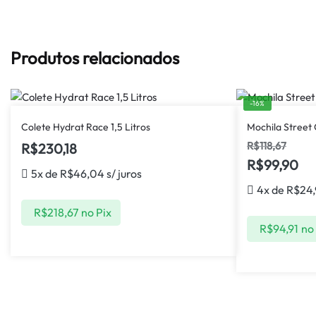
Produtos relacionados
-16%
Colete Hydrat Race 1,5 Litros
Mochila Street 
R$
118,67
R$
230,18
R$
99,90
5x de
R$
46,04
s/ juros
4x de
R$
24
R$
218,67
no Pix
R$
94,91
no