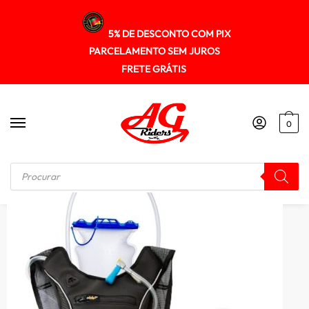
5% DE DESCONTO COM PIX
PARCELAMENTO SEM JUROS
FRETE GRÁTIS
0
Início
/
MOCHILA
/
Mochila Titanium Com Visor Para Celular