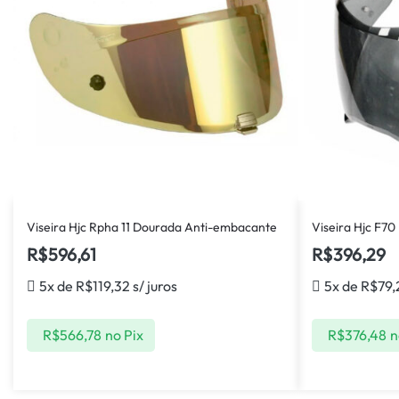
Viseira Hjc Rpha 11 Dourada Anti-embacante
Viseira Hjc F7
R$
596,61
R$
396,29
5x de
R$
119,32
s/ juros
5x de
R$
79,
R$
566,78
no Pix
R$
376,48
n