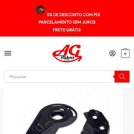
5% DE DESCONTO COM PIX
PARCELAMENTO SEM JUROS
FRETE GRÁTIS
0
Início
/
VSEIRAS / FORRO / REPOSIÇÃO
/
Mecanismo Da Viseira Rpha 90