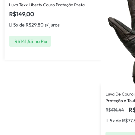
Luva Texx Liberty Couro Proteção Preta
R$
149,00
5x de
R$
29,80
s/ juros
R$
141,55
no Pix
Luva De Couro 
Proteção e Tou
R
R$
414,44
5x de
R$
77,