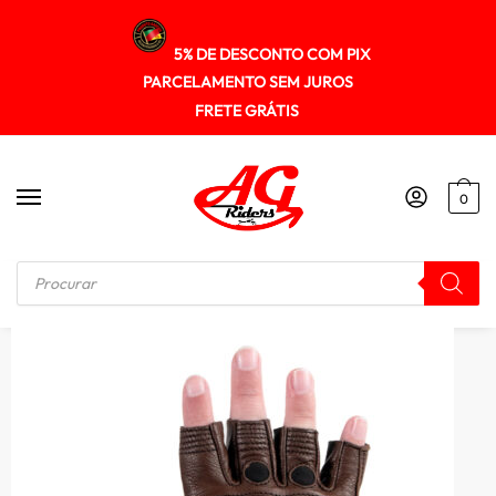
5% DE DESCONTO COM PIX
PARCELAMENTO SEM JUROS
FRETE GRÁTIS
0
Início
/
LUVA
/
Luvas Texx Liberty Meio Dedo Marrom Couro Motoqueiro Proteç.