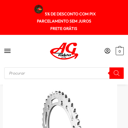
5% DE DESCONTO COM PIX
PARCELAMENTO SEM JUROS
FRETE GRÁTIS
0
Início
/
KIT RELAÇÃO
/
Kit Transmissao Darom Xre 300 09/