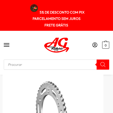
5% DE DESCONTO COM PIX
PARCELAMENTO SEM JUROS
FRETE GRÁTIS
0
Início
/
KIT RELAÇÃO
/
Kit Transmissao Darom Fazer 250 18/ – Fz25 18/