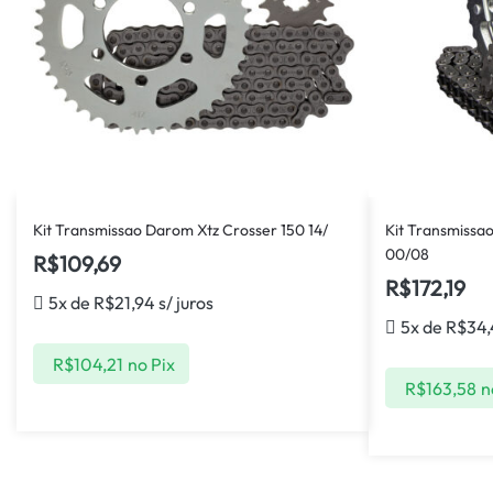
Kit Transmissao Darom Xtz Crosser 150 14/
Kit Transmissa
00/08
R$
109,69
R$
172,19
5x de
R$
21,94
s/ juros
5x de
R$
34
R$
104,21
no Pix
R$
163,58
n