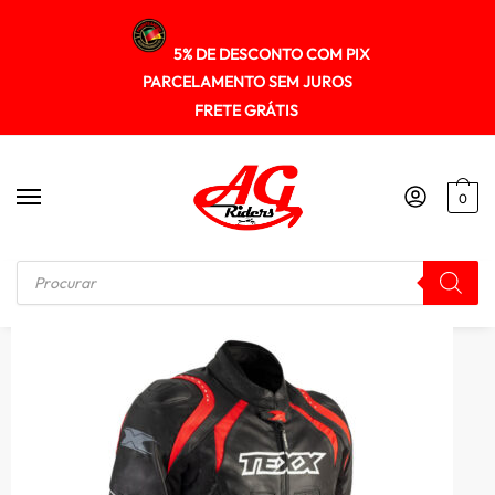
5% DE DESCONTO COM PIX
PARCELAMENTO SEM JUROS
FRETE GRÁTIS
0
Início
/
JAQUETA
/
Jaqueta Texx Sniper V2 Motociclista Pt E Vm Couro Pista