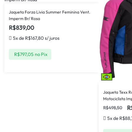
Jaqueta Forza Livia Summer Feminina Vent.
Imperm Br/ Rosa
R$
839,00
5x de
R$
167,80
s/ juros
R$
797,05
no Pix
Jaqueta Texx R
Motociclista I
R
R$
498,50
5x de
R$
88,