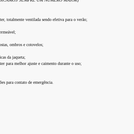
NDICAMOS SEMPRE UM NÚMERO MAIOR)
er, totalmente ventilada sendo efetiva para o verão;
permeável;
ostas, ombros e cotovelos;
icas da jaqueta;
ster para melhor ajuste e caimento durante o uso;
ões para contato de emergência.