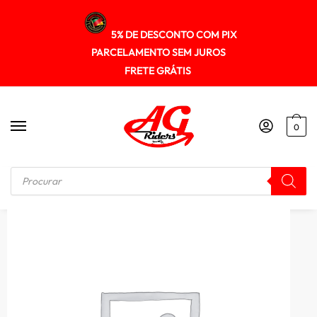
5% DE DESCONTO COM PIX
PARCELAMENTO SEM JUROS
FRETE GRÁTIS
0
Início
/
JAQUETA
/
Jaqueta Forza Libertá Feminina com Proteção Detalhe Costas