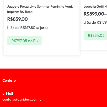
Jaqueta Forza Livia Summer Feminina Vent.
Jaqueta Gutti M
Imperm Br/ Rosa
R$
899,00
–
R$
839,00
5x de
R$
179
5x de
R$
167,80
s/ juros
R$
854,05
R$
797,05
no Pix
Contato
e-Mail
contato@agriders.com.br