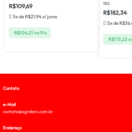
150
R$
109,69
R$
182,34
5x de
R$
21,94
s/ juros
5x de
R$
36,
R$
104,21
no Pix
R$
173,22
n
Contato
e-Mail
contato@agriders.com.br
Endereço