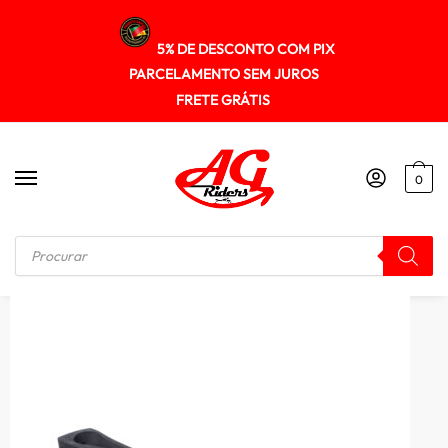
5% DE DESCONTO COM PIX
PARCELAMENTO SEM JUROS
FRETE GRÁTIS
0
Início
/
KIT RELAÇÃO
/
Guia Deslizador Corrente Transmissao Gp7 Xr 250 – Xre 300