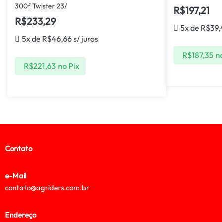
300f Twister 23/
R$
197,21
R$
233,29
5x de
R$
39,
5x de
R$
46,66
s/ juros
R$
187,35
n
R$
221,63
no Pix
Contato
e-Mail
contato@agriders.com.br
Endereço