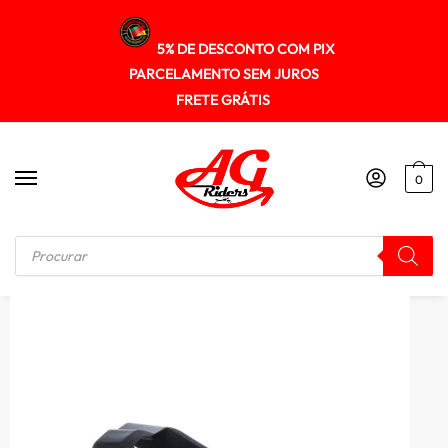
5% DE DESCONTO COM PIX
PARCELAMENTO SEM JUROS
FRETE GRÁTIS
0
Início
/
KIT RELAÇÃO
/
Guia Deslizador Corrente Transmissao Gp7 Cg 150 2009/