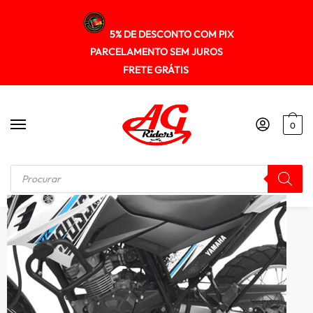
5% DE DESCONTO COM PIX
PARCELAMENTO SEM JUROS
FRETE GRÁTIS
0
Início
/
CAVALETE CENTRAL
/
Cavalete Central Yamaha Crosser150 2014+ Scam Spto437