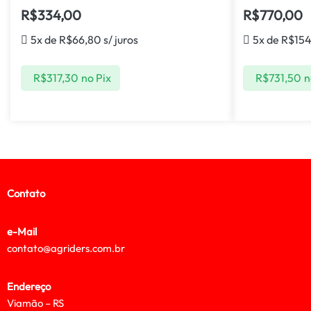
R$
334,00
R$
770,00
5x de
R$
66,80
s/ juros
5x de
R$
15
R$
317,30
no Pix
R$
731,50
n
Contato
e-Mail
contato@agriders.com.br
Endereço
Viamão – RS