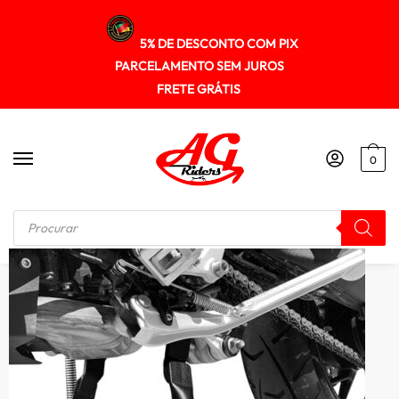
5% DE DESCONTO COM PIX
PARCELAMENTO SEM JUROS
FRETE GRÁTIS
0
Início
/
CAVALETE CENTRAL
/
Cavalete Central Triumph Tiger900 2020+ Scam Spto514