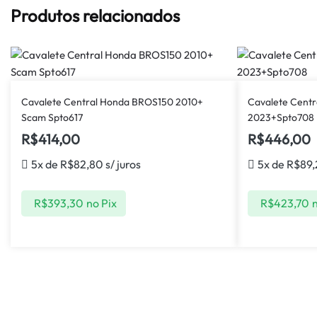
Produtos relacionados
Cavalete Central Honda BROS150 2010+
Cavalete Centr
Scam Spto617
2023+Spto708
R$
414,00
R$
446,00
5x de
R$
82,80
s/ juros
5x de
R$
89
R$
393,30
no Pix
R$
423,70
n