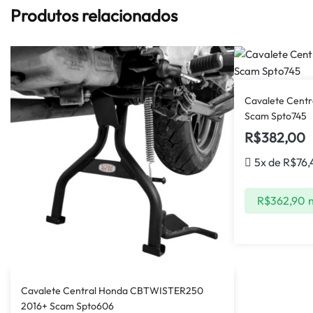
Produtos relacionados
Cavalete Centra
Scam Spto745
R$
382,00
5x de
R$
76,
R$
362,90
n
Cavalete Central Honda CBTWISTER250
2016+ Scam Spto606