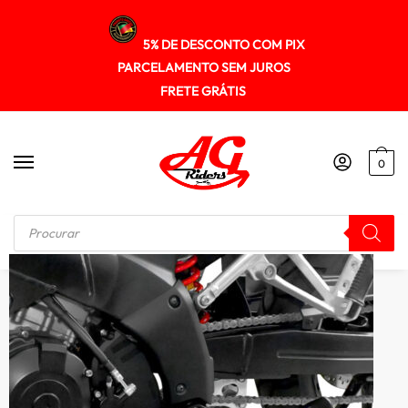
5% DE DESCONTO COM PIX
PARCELAMENTO SEM JUROS
FRETE GRÁTIS
0
Início
/
CAVALETE CENTRAL
/
Cavalete Central Suzuki V-strom1000 2014+ Spto368 Scam