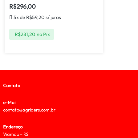
R$
296,00
5x de
R$
59,20
s/ juros
R$
281,20
no Pix
Contato
e-Mail
contato@agriders.com.br
Endereço
Viamão – RS