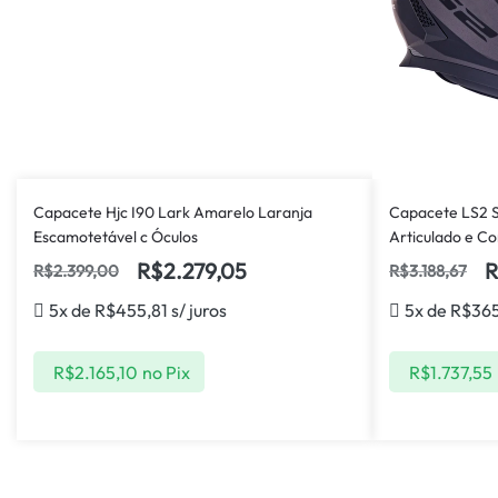
Capacete Hjc I90 Lark Amarelo Laranja
Capacete LS2 
Escamotetável c Óculos
Articulado e C
R$
2.279,05
R
R$
2.399,00
R$
3.188,67
5x de
R$
455,81
s/ juros
5x de
R$
36
R$
2.165,10
no Pix
R$
1.737,55