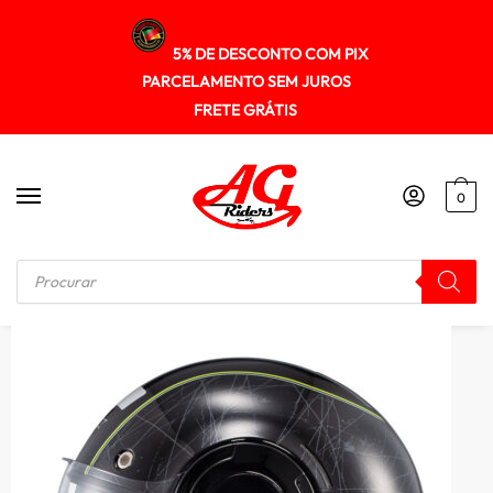
5% DE DESCONTO COM PIX
PARCELAMENTO SEM JUROS
FRETE GRÁTIS
0
Início
/
ESCAMOTEÁVEL
/
Capacete Texx Stratos 180 Scratched Preto Artuculado 180º