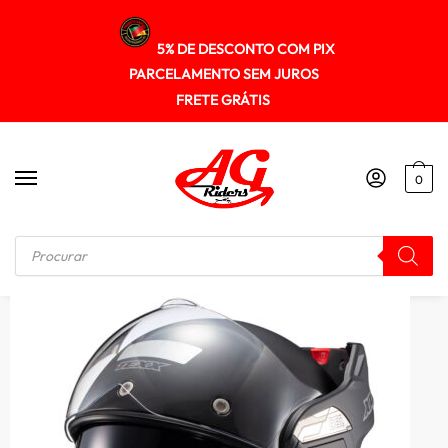
5% DE DESCONTO COM PIX
PARCELAMENTO SEM JUROS
FRETE GRÁTIS
0
Início
/
ESCAMOTEÁVEL
/
Capacete Texx Stratos 180 Preto Fosco Articulado Abre 180°