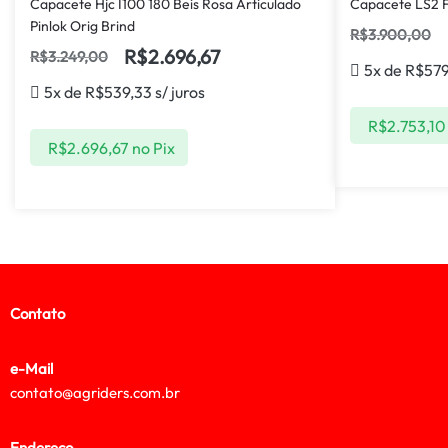
Capacete Hjc I100 180 Beis Rosa Articulado
Capacete LS2 F
Pinlok Orig Brind
R$
3.900,00
R$
2.696,67
R$
3.249,00
5x de
R$
57
5x de
R$
539,33
s/ juros
R$
2.753,10
R$
2.696,67
no Pix
Contato
e-Mail
contato@agriders.com.br
Endereço