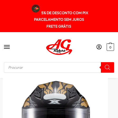
5% DE DESCONTO COM PIX
PARCELAMENTO SEM JUROS
FRETE GRÁTIS
0
Início
/
FECHADO
/
Capacete Texx Hawk Alien Motociclista Lançamento + Leve