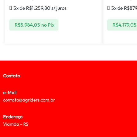
5x de
R$
1.259,80
s/ juros
5x de
R$
87
R$
5.984,05
no Pix
R$
4.179,05
Contato
e-Mail
contato@agriders.com.br
Endereço
Viamão – RS