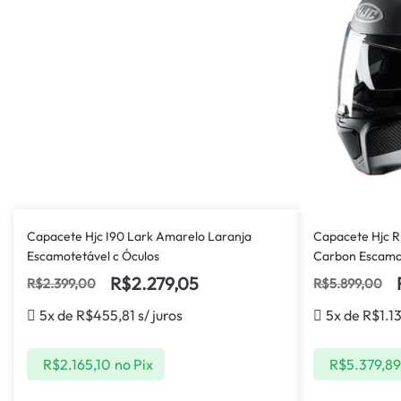
Capacete Hjc I90 Lark Amarelo Laranja
Capacete Hjc 
Escamotetável c Óculos
Carbon Escamo
R$
2.279,05
R$
2.399,00
R$
5.899,00
5x de
R$
455,81
s/ juros
5x de
R$
1.1
R$
2.165,10
no Pix
R$
5.379,89