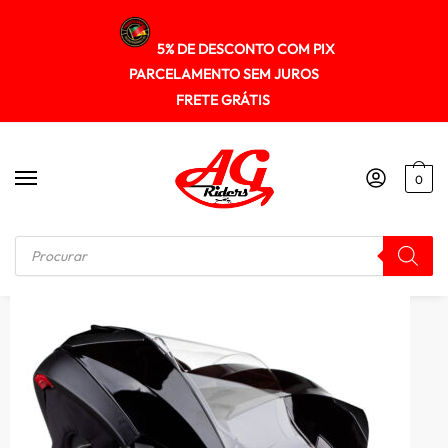
5% DE DESCONTO COM PIX
PARCELAMENTO SEM JUROS
FRETE GRÁTIS
0
Início
/
ESCAMOTEÁVEL
/
Capacete Texx Gladiator V3 Preto Brilho Robocop C/ Óculos