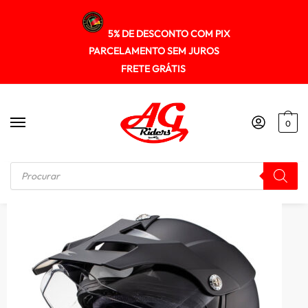
5% DE DESCONTO COM PIX
PARCELAMENTO SEM JUROS
FRETE GRÁTIS
0
Início
/
ADVENTURE
/
Capacete Texx Cross Carcara Bigtrail Trilha + Leve c/ Pala