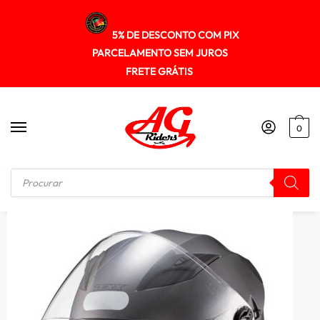
5% DE DESCONTO COM PIX
PARCELAMENTO SEM JUROS
FRETE GRÁTIS
0
Início
/
ABERTO
/
Capacete Texx Aberto Ugello c/ Viseira Solar Prot. Premium