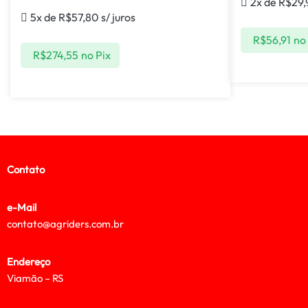
2x de
R$
29,
5x de
R$
57,80
s/ juros
R$
56,91
no
R$
274,55
no Pix
Contato
e-Mail
contato@agriders.com.br
Endereço
Viamão – RS