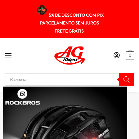
5% DE DESCONTO COM PIX
PARCELAMENTO SEM JUROS
FRETE GRÁTIS
0
Início
/
ACESSÓRIOS
/
Capacete Bike ROCKBROS com iluminação em Todos os lados Recarregável