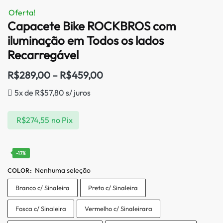
Oferta!
Capacete Bike ROCKBROS com
iluminação em Todos os lados
Recarregável
R$
289,00
–
R$
459,00
5x de
R$
57,80
s/ juros
R$
274,55
no Pix
-17%
Nenhuma seleção
COLOR
:
Branco c/ Sinaleira
Preto c/ Sinaleira
Fosca c/ Sinaleira
Vermelho c/ Sinaleirara